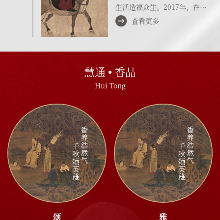
生活造福众生。2017年，在泉
州举办的慧通香学同学会成立启
查看更多
动仪式上，傅京亮先生提出"重
走香药之路，开启香生活"号
召……
慧通
香品
Hui Tong
颂
雅