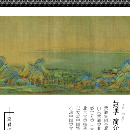
慧通
Hui Tong
山东慧通香业有限公司、
查
简介
看
详