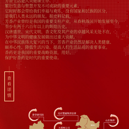
芳香生活是人类健康生存、
繁衍生息与智慧开发不可或缺的重要元素，
它时时都会带给我们幸福与欢乐，没有国家和民族的区分，
是我们人类永远的朋友。据史料记载，
芳香产业曾经是我国的重要支柱产业，从春秋战国开始发展至今，
至少有两千六百年以上的辉煌历史。
汉唐盛世、宋代文明，香文化及其产业的卓越风采无处不在，
为中华文明的健康发展做出过重大贡献。
在中华民族伟大复兴的当下，芳香产业仍然是解决人类健康、
颐养心性、降低生活污染、提高人们生活品质的重要事业。
香药更是我国的重要战略资源，用好、
保护好香药是时代的重要使命。
查
看
详
情