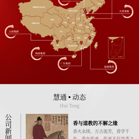
慧通
动态
Hui Tong
公司新闻
香与道教的不解之缘
香火永续，万古流芳，香学千
年，贵在传承。传承不仅是香之