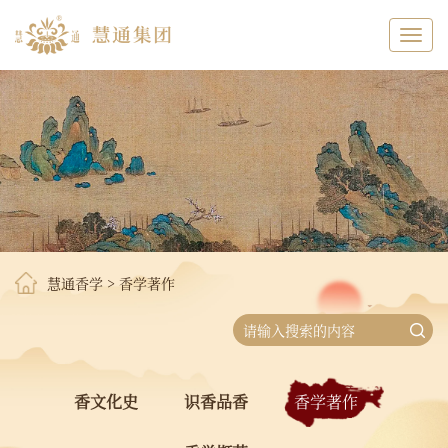
Toggl
navig
慧通香学
>
香学著作
香文化史
识香品香
香学著作