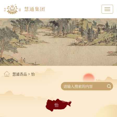
Toggl
navig
慧通香品
>
怡
怡