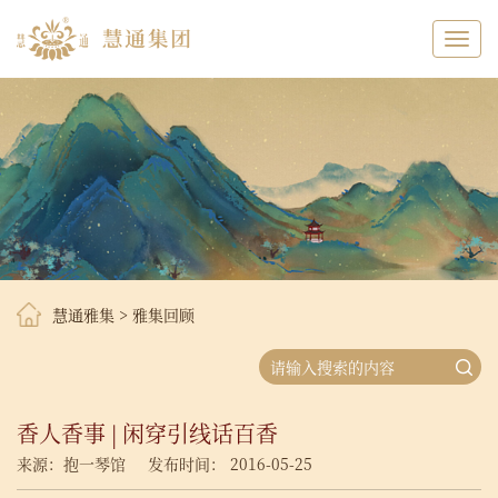
Toggl
navig
慧通雅集
>
雅集回顾
香人香事 | 闲穿引线话百香
来源：抱一琴馆
发布时间： 2016-05-25