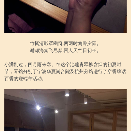
竹摇清影罩幽窗,两两时禽噪夕阳。
谢却海棠飞尽絮,困人天气日初长。
小满刚过，四月雨来寒。在这个池莲青翠柳含烟的初夏时
节，琴馆分别于宁波华夏尚合院及杭州分馆进行了穿香牌话
百香的迎端午活动。