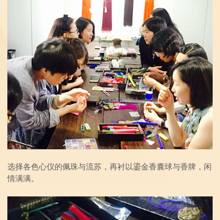
选择各色心仪的佩珠与流苏，
再衬以鎏金香囊球与香牌，闲
情满满。