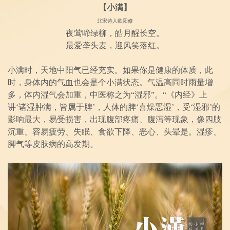
【小满】
北宋诗人欧阳修
夜莺啼绿柳，皓月醒长空。
最爱垄头麦，迎风笑落红。
小满时，天地中阳气已经充实。如果你是健康的体质，此
时，身体内的气血也会是个小满状态。气温高同时雨量增
多，体内湿气会加重，中医称之为“湿邪”。“《内经》上
讲‘诸湿肿满，皆属于脾’，人体的脾‘喜燥恶湿’，受‘湿邪’的
影响最大，易受损害，出现腹部疼痛、腹泻等现象，像四肢
沉重、容易疲劳、失眠、食欲下降、恶心、头晕是。湿疹、
脚气等皮肤病的高发期。