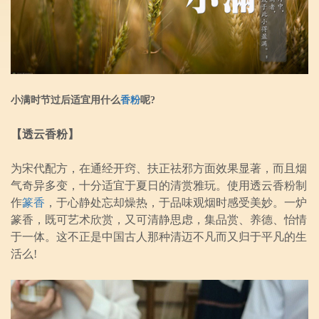
小满时节过后适宜用什么
香粉
呢?
【透云香粉】
为宋代配方，在通经开窍、扶正祛邪方面效果显著，而且烟
气奇异多变，十分适宜于夏日的清赏雅玩。使用透云香粉制
作
篆香
，于心静处忘却燥热，于品味观烟时感受美妙。一炉
篆香，既可艺术欣赏，又可清静思虑，集品赏、养德、怡情
于一体。这不正是中国古人那种清迈不凡而又归于平凡的生
活么!