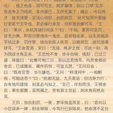
论》，视之色喜，谓可司文。阎罗穆簿，欲以‘口孽’见弃。
宣圣争之乃得就。某伏谢已，又呼近案下，嘱云：‘今以怜
才，拔充清要；宜洗心供职，勿蹈前愆。’此可知冥中重德
行更甚于文学也。君必修行未至，但积善勿懈可耳。”王
曰：“果尔，余杭其德行何在？”曰：“不知。要冥司赏罚，
皆无少爽。即前日瞽僧亦一鬼也，是前朝名家。以生前抛弃
字纸过多，罚作瞽。彼自欲医人疾苦，以赎前愆，故托游廛
肆耳。”王命置酒，宋曰：“无须。终岁之扰，尽此一刻，再
为我设水角足矣。”王悲怆不食，坐令自啖。顷刻，已过三
盛，捧腹曰：“此餐可饱三日，吾以志君德耳。向所食都在
舍后，已成菌矣。藏作药饵，可益儿慧。”王问后会，
曰：“既有官责，当引嫌也。”又问：“梓潼祠中，一相酹
祝，可能达否？”曰：“此都无益。九天甚远，但洁身力行，
自有地司牒报，则某必与知之。”言已，作别而没。王视舍
后，果生紫菌，采而藏之。旁有新土坟起，则水角宛然在
焉。
王归，弥自刻厉。一夜，梦宋舆盖而至，曰：“君向以
小忿误杀一婢，削去禄籍，今笃行已折除矣。然命薄不足任