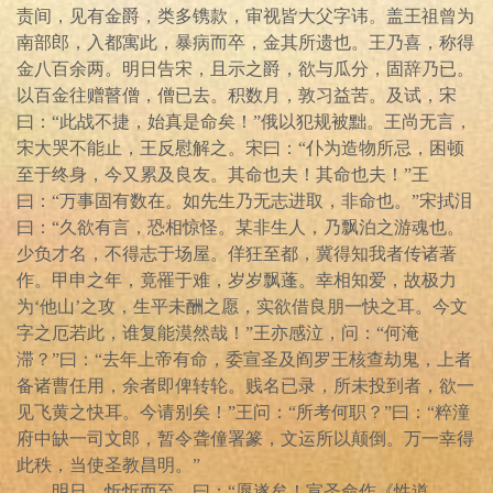
责间，见有金爵，类多镌款，审视皆大父字讳。盖王祖曾为
南部郎，入都寓此，暴病而卒，金其所遗也。王乃喜，称得
金八百余两。明日告宋，且示之爵，欲与瓜分，固辞乃已。
以百金往赠瞽僧，僧已去。积数月，敦习益苦。及试，宋
曰：“此战不捷，始真是命矣！”俄以犯规被黜。王尚无言，
宋大哭不能止，王反慰解之。宋曰：“仆为造物所忌，困顿
至于终身，今又累及良友。其命也夫！其命也夫！”王
曰：“万事固有数在。如先生乃无志进取，非命也。”宋拭泪
曰：“久欲有言，恐相惊怪。某非生人，乃飘泊之游魂也。
少负才名，不得志于场屋。佯狂至都，冀得知我者传诸著
作。甲申之年，竟罹于难，岁岁飘蓬。幸相知爱，故极力
为‘他山’之攻，生平未酬之愿，实欲借良朋一快之耳。今文
字之厄若此，谁复能漠然哉！”王亦感泣，问：“何淹
滞？”曰：“去年上帝有命，委宣圣及阎罗王核查劫鬼，上者
备诸曹任用，余者即俾转轮。贱名已录，所未投到者，欲一
见飞黄之快耳。今请别矣！”王问：“所考何职？”曰：“粹潼
府中缺一司文郎，暂令聋僮署篆，文运所以颠倒。万一幸得
此秩，当使圣教昌明。”
明日，忻忻而至，曰：“愿遂矣！宣圣命作《性道