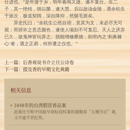
仕进也。”是年捷于乡，明年春闱又捷。遂不复仕。生二
子，其一绝钝，啖以菌，遂大慧。后以故诣金陵，遇余杭生
于旅次，极道契阔，深自降抑，然鬓毛斑矣。
异史氏曰：“余杭生公然自诩，意其为文，未必尽无可
观；而骄诈之意态颜色，遂使人顷刻不可复忍。天人之厌弃
已久，故鬼神皆玩弄之。脱能增修厥德，则帘内之‘刺鼻棘
心’者，遇之正易，何所遭之仅也。”
上一篇：
后香观说书介立旦公诗卷
下一篇：
提及香的早期文化典籍
相关信息
1848年的台湾假冒香品案
此案比号称中国最早商标侵权案的谢馥春“五桶为记”案，
又早逾半世纪矣。