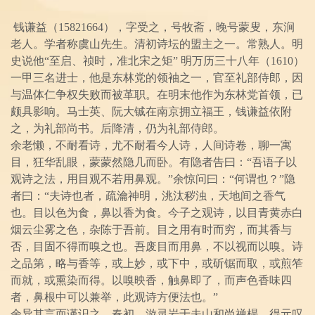
钱谦益（15821664），字受之，号牧斋，晚号蒙叟，东涧
老人。学者称虞山先生。清初诗坛的盟主之一。常熟人。明
史说他“至启、祯时，准北宋之矩” 明万历三十八年（1610）
一甲三名进士，他是东林党的领袖之一，官至礼部侍郎，因
与温体仁争权失败而被革职。在明末他作为东林党首领，已
颇具影响。马士英、阮大铖在南京拥立福王，钱谦益依附
之，为礼部尚书。后降清，仍为礼部侍郎。
余老懒，不耐看诗，尤不耐看今人诗，人间诗卷，聊一寓
目，狂华乱眼，蒙蒙然隐几而卧。有隐者告曰：“吾语子以
观诗之法，用目观不若用鼻观。”余惊问曰：“何谓也？”隐
者曰：“夫诗也者，疏瀹神明，洮汰秽浊，天地间之香气
也。目以色为食，鼻以香为食。今子之观诗，以目青黄赤白
烟云尘雾之色，杂陈于吾前。目之用有时而穷，而其香与
否，目固不得而嗅之也。吾废目而用鼻，不以视而以嗅。诗
之品第，略与香等，或上妙，或下中，或斫锯而取，或煎笮
而就，或熏染而得。以嗅映香，触鼻即了，而声色香味四
者，鼻根中可以兼举，此观诗方便法也。”
余异其言而谨识之。春初，游灵岩于夫山和尚禅榻，得元叹