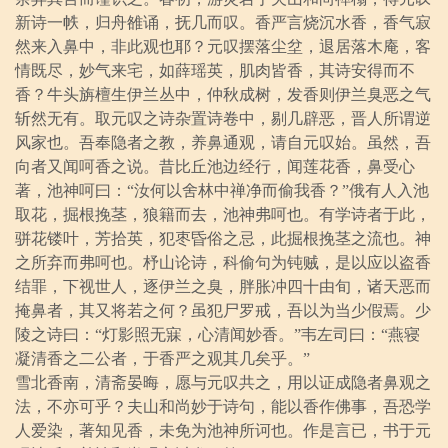
新诗一帙，归舟雒诵，抚几而叹。香严言烧沉水香，香气寂
然来入鼻中，非此观也耶？元叹摆落尘坌，退居落木庵，客
情既尽，妙气来宅，如薛瑶英，肌肉皆香，其诗安得而不
香？牛头旃檀生伊兰丛中，仲秋成树，发香则伊兰臭恶之气
斩然无有。取元叹之诗杂置诗卷中，剔几辟恶，晋人所谓逆
风家也。吾奉隐者之教，养鼻通观，请自元叹始。虽然，吾
向者又闻呵香之说。昔比丘池边经行，闻莲花香，鼻受心
著，池神呵曰：“汝何以舍林中禅净而偷我香？”俄有人入池
取花，掘根挽茎，狼籍而去，池神弗呵也。有学诗者于此，
骈花镂叶，芳拾英，犯枣昏俗之忌，此掘根挽茎之流也。神
之所弃而弗呵也。杼山论诗，科偷句为钝贼，是以应以盗香
结罪，下视世人，逐伊兰之臭，胖胀冲四十由旬，诸天恶而
掩鼻者，其又将若之何？虽犯尸罗戒，吾以为当少假焉。少
陵之诗曰：“灯影照无寐，心清闻妙香。”韦左司曰：“燕寝
凝清香之二公者，于香严之观其几矣乎。”
雪北香南，清斋晏晦，愿与元叹共之，用以证成隐者鼻观之
法，不亦可乎？夫山和尚妙于诗句，能以香作佛事，吾恐学
人爱染，著知见香，未免为池神所诃也。作是言已，书于元