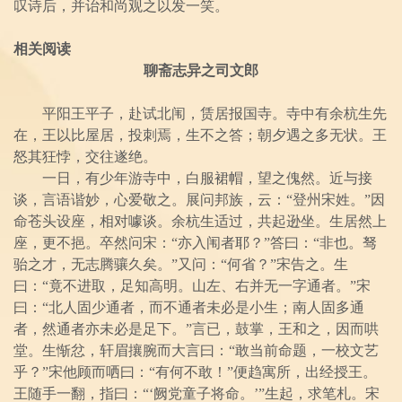
叹诗后，并诒和尚观之以发一笑。
相关阅读
聊斋志异之司文郎
平阳王平子，赴试北闱，赁居报国寺。寺中有余杭生先
在，王以比屋居，投刺焉，生不之答；朝夕遇之多无状。王
怒其狂悖，交往遂绝。
一日，有少年游寺中，白服裙帽，望之傀然。近与接
谈，言语谐妙，心爱敬之。展问邦族，云：“登州宋姓。”因
命苍头设座，相对噱谈。余杭生适过，共起逊坐。生居然上
座，更不挹。卒然问宋：“亦入闱者耶？”答曰：“非也。驽
骀之才，无志腾骧久矣。”又问：“何省？”宋告之。生
曰：“竟不进取，足知高明。山左、右并无一字通者。”宋
曰：“北人固少通者，而不通者未必是小生；南人固多通
者，然通者亦未必是足下。”言已，鼓掌，王和之，因而哄
堂。生惭忿，轩眉攘腕而大言曰：“敢当前命题，一校文艺
乎？”宋他顾而哂曰：“有何不敢！”便趋寓所，出经授王。
王随手一翻，指曰：“‘阙党童子将命。’”生起，求笔札。宋