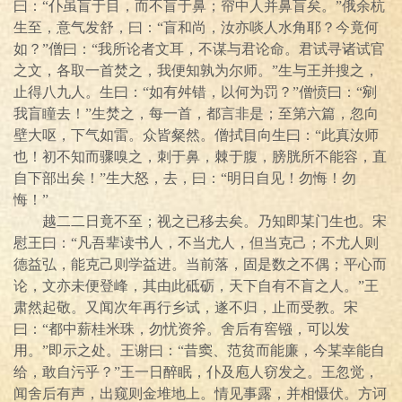
曰：“仆虽盲于目，而不盲于鼻；帘中人并鼻盲矣。”俄余杭
生至，意气发舒，曰：“盲和尚，汝亦啖人水角耶？今竟何
如？”僧曰：“我所论者文耳，不谋与君论命。君试寻诸试官
之文，各取一首焚之，我便知孰为尔师。”生与王并搜之，
止得八九人。生曰：“如有舛错，以何为罚？”僧愤曰：“剜
我盲瞳去！”生焚之，每一首，都言非是；至第六篇，忽向
壁大呕，下气如雷。众皆粲然。僧拭目向生曰：“此真汝师
也！初不知而骤嗅之，刺于鼻，棘于腹，膀胱所不能容，直
自下部出矣！”生大怒，去，曰：“明日自见！勿悔！勿
悔！”
越二二日竟不至；视之已移去矣。乃知即某门生也。宋
慰王曰：“凡吾辈读书人，不当尤人，但当克己；不尤人则
德益弘，能克己则学益进。当前落，固是数之不偶；平心而
论，文亦未便登峰，其由此砥砺，天下自有不盲之人。”王
肃然起敬。又闻次年再行乡试，遂不归，止而受教。宋
曰：“都中薪桂米珠，勿忧资斧。舍后有窖镪，可以发
用。”即示之处。王谢曰：“昔窦、范贫而能廉，今某幸能自
给，敢自污乎？”王一日醉眠，仆及庖人窃发之。王忽觉，
闻舍后有声，出窥则金堆地上。情见事露，并相慑伏。方诃