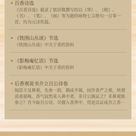
百香诗选
《百香诗选》载录了郭居敬撰写的以《琴》、《棋》、
《书》、《笔》、《画》等为题的咏物七言绝句一百零一
首，均为元诗佚篇。
《铁围山丛谈》节选
《铁围山丛谈》中关于香的资料
《影梅庵忆语》节选
《影梅庵忆语》中关于香的资料
后香观说书介立旦公诗卷
闻思不及鼻观，先参一韵，偶成半偈，间作香严之观，所谓
清斋晏晦，香气寂然来入鼻中者，非旦公孰证之？非鼻观孰
参之？吾今取旦公诗，尽摄入香界中，用是以证成吾之香观
也，不亦可乎？