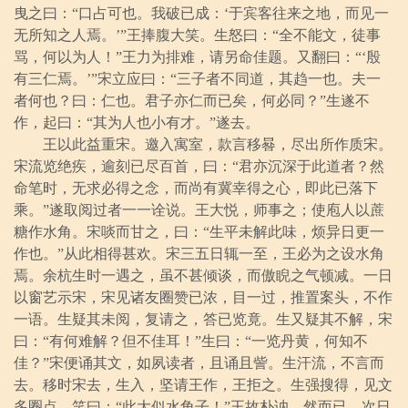
曳之曰：“口占可也。我破已成：‘于宾客往来之地，而见一
无所知之人焉。’”王捧腹大笑。生怒曰：“全不能文，徒事
骂，何以为人！”王力为排难，请另命佳题。又翻曰：“‘殷
有三仁焉。’”宋立应曰：“三子者不同道，其趋一也。夫一
者何也？曰：仁也。君子亦仁而已矣，何必同？”生遂不
作，起曰：“其为人也小有才。”遂去。
王以此益重宋。邀入寓室，款言移晷，尽出所作质宋。
宋流览绝疾，逾刻已尽百首，曰：“君亦沉深于此道者？然
命笔时，无求必得之念，而尚有冀幸得之心，即此已落下
乘。”遂取阅过者一一诠说。王大悦，师事之；使庖人以蔗
糖作水角。宋啖而甘之，曰：“生平未解此味，烦异日更一
作也。”从此相得甚欢。宋三五日辄一至，王必为之设水角
焉。余杭生时一遇之，虽不甚倾谈，而傲睨之气顿减。一日
以窗艺示宋，宋见诸友圈赞已浓，目一过，推置案头，不作
一语。生疑其未阅，复请之，答已览竟。生又疑其不解，宋
曰：“有何难解？但不佳耳！”生曰：“一览丹黄，何知不
佳？”宋便诵其文，如夙读者，且诵且訾。生汗流，不言而
去。移时宋去，生入，坚请王作，王拒之。生强搜得，见文
多圈点，笑曰：“此大似水角子！”王故朴讷，然而已。次日