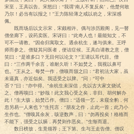
宋至，王具以告。宋怒曰：“我谓‘南人不复反矣’，伧楚何敢
乃尔！必当有以报之！”王力陈轻薄之戒以劝之，宋深感
佩。
既而场后以文示宋，宋颇相许。偶与涉历殿阁，见一瞽
僧坐廊下，设药卖医。宋讶曰：“此奇人也！最能知文，不
可不一请教。”因命归寓取文。遇余杭生，遂与俱来。王呼
师而参之。僧疑其问医者，便诘症候。王具白请教之意，僧
笑曰：“是谁多口？无目何以论文？”王请以耳代目。僧
曰：“三作两千余言，谁耐久听！不如焚之，我视以鼻可
也。”王从之。每焚一作，僧嗅而颔之曰：“君初法大家，虽
未逼真，亦近似矣。我适受之以脾。”问：“可中
否？”曰：“亦中得。”余杭生未深信，先以古大家文烧试
之。僧再嗅曰：“妙哉！此文我心受之矣，非归、胡何解办
此！”生大骇，始焚己作。僧曰：“适领一艺，未窥全豹，何
忽另易一人来也？”生托言：“朋友之作，止此一首；此乃小
生作也。”僧嗅其余灰，咳逆数声，曰：“勿再投矣！格格而
不能下，强受之以膈，再焚则作恶矣。”生惭而退。
数日榜放，生竟领荐；王下第。生与王走告僧。僧叹