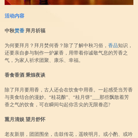
活动内容
中秋
焚香
拜月祈福
为何要拜月？拜月焚何香？除了了解中秋习俗，
香品
知识，
还要亲自参与制作一炉篆香，用带着你诚敬气息的芳香之
气，为家人祈求团聚、康乐、幸福。
香食香酒 秉烛夜谈
除了拜月要用香，古人还会在饮食中用香。一起感受当芳香
与美食结合的漫妙。“桂花酿”、“桂月饼”___那些飘散着芳
香之气的饮食，可在瞬间勾起你舌尖的无限眷恋?
熏月清娱 望月舒怀
老友新朋，团团围坐，击鼓传花，遥映明月。或小酌、或吟