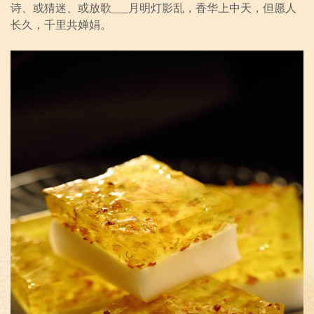
诗、或猜迷、或放歌___月明灯影乱，香华上中天，但愿人
长久，千里共婵娟。