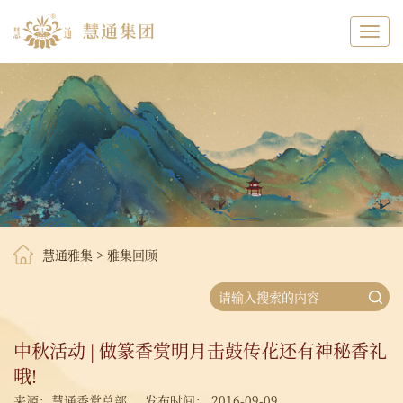
Toggl
navig
慧通雅集
>
雅集回顾
中秋活动 | 做篆香赏明月击鼓传花还有神秘香礼
哦!
来源：慧通香堂总部
发布时间： 2016-09-09