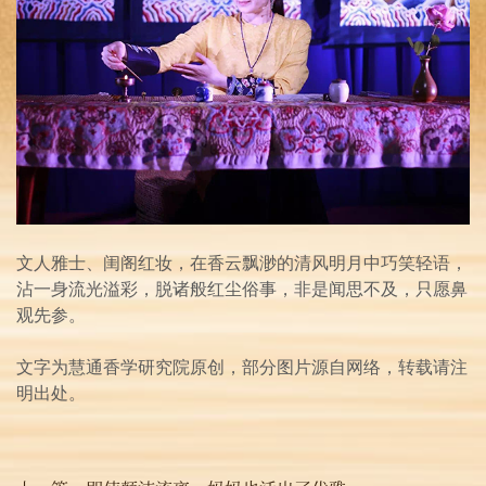
文人雅士、闺阁红妆，在香云飘渺的清风明月中巧笑轻语，
沾一身流光溢彩，脱诸般红尘俗事，非是闻思不及，只愿鼻
观先参。
文字为慧通香学研究院原创，部分图片源自网络，转载请注
明出处。