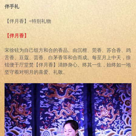
伴手礼
【伴月香】+特别礼物
【伴月香】
宋徐铉为自己组方和合的香品。由沉檀、莞香、苏合香、鸡
舌香、豆蔻、芸香、白茅香等和合而成。每至月上中天，徐
铉便于厅堂焚【伴月香】清静身心。终其一生，始终如一地
坚守着对明月的喜爱、礼敬。