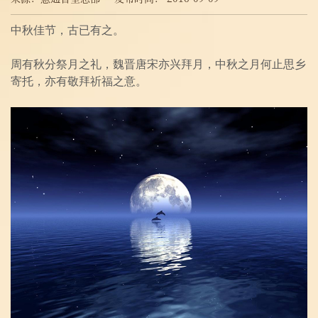
中秋佳节，古已有之。
周有秋分祭月之礼，魏晋唐宋亦兴拜月，中秋之月何止思乡
寄托，亦有敬拜祈福之意。