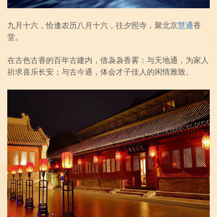
九月十六，恰逢农历八月十六，往夕照寺，聚北京
慧通
香
堂。
在古色古香的百年古建内，借袅袅香雾：与天地通，为家人
祈求喜乐长安；与古今通，体会才子佳人的闲情雅致。