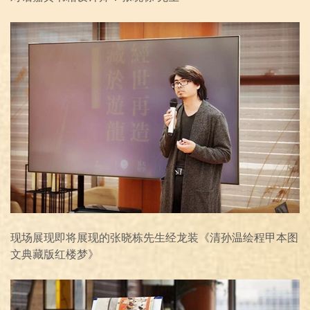
现场展现即将展现的张晓栋先生经龙装《清孙温绘程甲本图
文典藏版红楼梦》