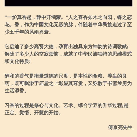
“一炉真香起，静中开鸿蒙。”人之喜香如木之向阳，蝶之恋
花。香，作为中国文化无形的脉，伴随着中华民族走过了至
少五千年的风雨兴衰。
它启迪了多少高贤大德，孕育出独具东方神韵的诗词歌赋;
解除了多少人的空寂烦恼，成就了中华民族独特的思维模式
和文化特质!
醇和的香气是衡量道德的尺度，是本性的食粮、养生的良
药，既可飘渺于庙堂之上彰显其尊贵，又弥散于书斋琴房为
生活添香。
习香的过程是修心与文化、艺术、综合学养的升华过程;是
正定、觉悟、开慧的开始。
傅京亮先生