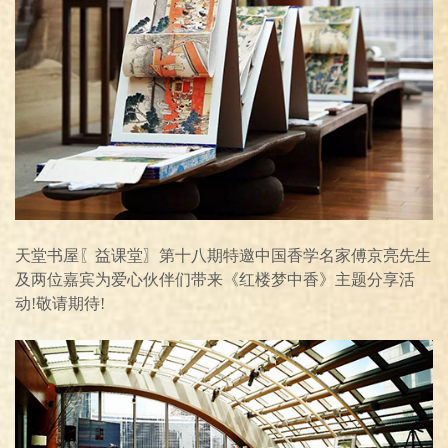
天堂书屋〖益课堂〗第十八期特邀中国香学名家傅京亮先生
及两位嘉宾为爱心伙伴们带来《红楼梦中香》主题分享活
动!敬请期待!