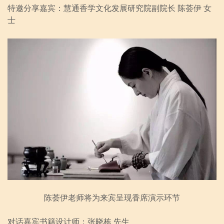
特邀分享嘉宾：
慧通香学文化发展研究院副院长 陈荟伊 女
士
陈荟伊老师将为来宾呈现香席演示环节
对话嘉宾书籍设计师：张晓栋 先生