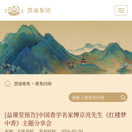
Toggl
navig
慧通雅集
>
雅集回顾
[益课堂预告]中国香学名家傅京亮先生《红楼梦
中香》主题分享会
来源：天堂书屋
发布时间： 2016-05-20