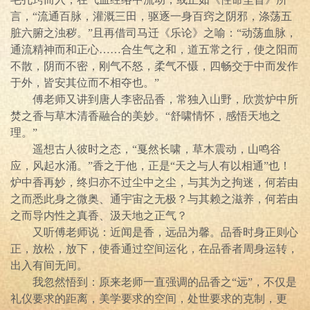
言，“流通百脉，灌溉三田，驱逐一身百窍之阴邪，涤荡五
脏六腑之浊秽。”且再借司马迁《乐论》之喻：“动荡血脉，
通流精神而和正心……合生气之和，道五常之行，使之阳而
不散，阴而不密，刚气不怒，柔气不慑，四畅交于中而发作
于外，皆安其位而不相夺也。”
傅老师又讲到唐人李密品香，常独入山野，欣赏炉中所
焚之香与草木清香融合的美妙。“舒啸情怀，感悟天地之
理。”
遥想古人彼时之态，“戛然长啸，草木震动，山鸣谷
应，风起水涌。”香之于他，正是“天之与人有以相通”也！
炉中香再妙，终归亦不过尘中之尘，与其为之拘迷，何若由
之而悉此身之微奥、通宇宙之无极？与其赖之滋养，何若由
之而导内性之真香、汲天地之正气？
又听傅老师说：近闻是香，远品为馨。品香时身正则心
正，放松，放下，使香通过空间运化，在品香者周身运转，
出入有间无间。
我忽然悟到：原来老师一直强调的品香之“远”，不仅是
礼仪要求的距离，美学要求的空间，处世要求的克制，更