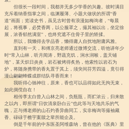
但很长一段时间，我都并无多少学香的兴趣。彼时满目
充斥着纳香指掌之间，临渊履薄、小题大做状的所谓“香
道”画面；览读史书，虽见古时曾有浪漫如梅询者，“每晨
起，将视事，必焚香两，以公服罩之，撮其袖以出，坐定徐
展，浓香郁然满室”，也终究遮不住骨子里的矫揉。
所以，我懒得去学品香，懒得庸人自扰地附庸风雅。
直到有一天，和傅京亮老师通过微博交流，听他讲年少
时“常入山林，听月闻涛，野蔬充饥，涧水润喉，盖天铺
地”，某天炽日炎炎，岩石被烤得炙热，他索性以岩石为
炉，将随身携带的香丸置于其上，须臾间芬芳四溢，竟引得
漫山翩翩蜂蝶成群结队寻香而来！
我听得心驰神往，原来，香也可以品得如此无拘无束，
如此倜傥自在！
相传李太白曾入山林之间，负瓶瓿，而贮浓云，归来散
之以内，即所谓“日饮清泉卧白云”也此等与天地共乐的气
魄，正与傅老师的山石灼香异曲同工，实非梅询等撮袖藏
香、碌碌于檐宇案牍之辈所能企及。
倒是千年前的中东医圣阿维森纳，曾在他的《医典》里