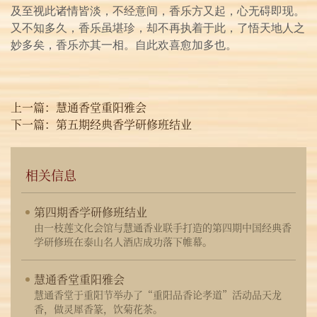
及至视此诸情皆淡，不经意间，香乐方又起，心无碍即现。
又不知多久，香乐虽堪珍，却不再执着于此，了悟天地人之
妙多矣，香乐亦其一相。自此欢喜愈加多也。
上一篇：
慧通香堂重阳雅会
下一篇：
第五期经典香学研修班结业
相关信息
第四期香学研修班结业
由一枝莲文化会馆与慧通香业联手打造的第四期中国经典香
学研修班在泰山名人酒店成功落下帷幕。
慧通香堂重阳雅会
慧通香堂于重阳节举办了“重阳品香论孝道”活动品天龙
香，做灵犀香篆，饮菊花茶。