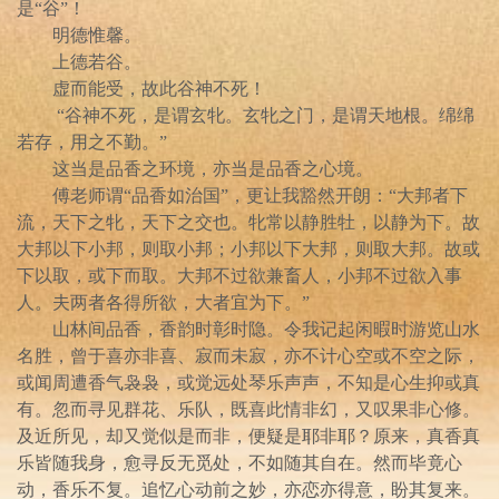
是“谷”！
明德惟馨。
上德若谷。
虚而能受，故此谷神不死！
“谷神不死，是谓玄牝。玄牝之门，是谓天地根。绵绵
若存，用之不勤。”
这当是品香之环境，亦当是品香之心境。
傅老师谓“品香如治国”，更让我豁然开朗：“大邦者下
流，天下之牝，天下之交也。牝常以静胜牡，以静为下。故
大邦以下小邦，则取小邦；小邦以下大邦，则取大邦。故或
下以取，或下而取。大邦不过欲兼畜人，小邦不过欲入事
人。夫两者各得所欲，大者宜为下。”
山林间品香，香韵时彰时隐。令我记起闲暇时游览山水
名胜，曾于喜亦非喜、寂而未寂，亦不计心空或不空之际，
或闻周遭香气袅袅，或觉远处琴乐声声，不知是心生抑或真
有。忽而寻见群花、乐队，既喜此情非幻，又叹果非心修。
及近所见，却又觉似是而非，便疑是耶非耶？原来，真香真
乐皆随我身，愈寻反无觅处，不如随其自在。然而毕竟心
动，香乐不复。追忆心动前之妙，亦恋亦得意，盼其复来。