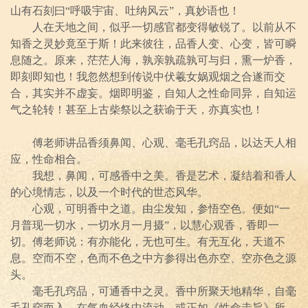
山有石刻曰“呼吸宇宙、吐纳风云”，真妙语也！
人在天地之间，似乎一切感官都变得敏锐了。以前从不
知香之灵妙竟至于斯！此来彼往，品香人变、心变，皆可瞬
息随之。原来，茫茫人海，孰亲孰疏孰可与归，熏一炉香，
即刻即知也！我忽然想到传说中伏羲女娲观烟之合遂而交
合，其实并不虚妄。烟即明鉴，自知人之性命同异，自知运
气之轮转！甚至上古柴祭以之获谕于天，亦真实也！
傅老师讲品香须鼻闻、心观、毫毛孔窍品，以达天人相
应，性命相合。
我想，鼻闻，可感香中之美。香是艺术，凝结着和香人
的心境情志，以及一个时代的世态风华。
心观，可明香中之道。由尘发知，参悟空色。便如“一
月普现一切水，一切水月一月摄”，以慧心观香，香即一
切。傅老师说：有亦能化，无也可生。有无互化，天道不
息。空而不空，色而不色之中方参得出色亦空、空亦色之源
头。
毫毛孔窍品，可通香中之灵。香中所聚天地精华，自毫
毛孔窍而入，在气血经络中流动，或正如《性命圭旨》所