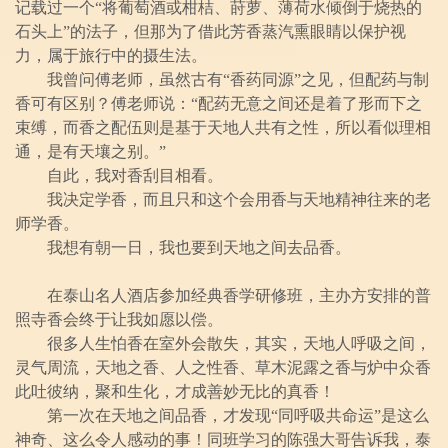
记载过一个“将葡萄酒或柑桔、莳萝、薄荷水倾倒于烧热的
石头上”的法子，但那为了借此芳香蒸汽熏眼睛以保护视
力，属于旅行中的摄生法。
我曾问傅老师，虽然古有“香药同源”之见，但配药与制
香可有区别？傅老师说：“配药无意之间还是着了形而下之
束缚，而香之配伍则是基于天地人共有之性，所以看似理相
通，是有天壤之别。”
自此，我对香刮目相看。
我决定学香，而且只和这个会用香与天地精神往来的老
师学香。
我想有朝一日，我也要到天地之间去品香。
在泰山名人酒店参加经典香学研修班，主办方安排的普
照寺香会终于让我如愿以偿。
很多人生怕香在室外会散失，其实，天地人呼吸之间，
灵气周流，天地之香、人之性香、草木泥露之香与炉中众香
此吐彼纳，聚和生化，才成善妙无比的真香！
第一次在天地之间品香，才发现“同呼吸共命运”是这么
神奇、这么令人感动的事！同班学习的陈强大哥告诉我，泰