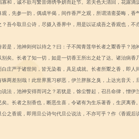
唱寡和，诚不欲与繁音缛绣争妍而赴节。若夫色天清回，花露滴
鼻观，先参一韵，偶成半偈，间作香严之观，所谓清斋晏晦，香
之？吾今取旦公诗，尽摄入香界中，用是以证成吾之香观也，不
若是，池神则何以待之？曰：子不闻青莲华长者之鬻香乎？池
以别矣。长者了知一切，如是一切香王所出之处了达。诸治病香
而白庄严于诸世间，皆无染着，具足成就。长者所鬻之香，即人
有铢两差别哉！此世界熏习秽恶，伊兰胖胀之臭，上达光音天，
为说法，池神安得而诃之？若犹是，馀尘瞥起，召吕命律，憎伊
已矣。长者之别香也，断恶生喜，令诸有为生乐著香，生厌离香
旦公之香观，即用旦公诗句代旦公说法，不亦可乎？作《香观后