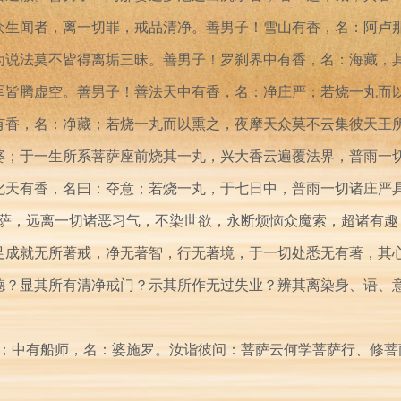
众生闻者，离一切罪，戒品清净。善男子！雪山有香，名：阿卢
为说法莫不皆得离垢三昧。善男子！罗刹界中有香，名：海藏，
军皆腾虚空。善男子！善法天中有香，名：净庄严；若烧一丸而
有香，名：净藏；若烧一丸而以熏之，夜摩天众莫不云集彼天王
婆；于一生所系菩萨座前烧其一丸，兴大香云遍覆法界，普雨一
化天有香，名曰：夺意；若烧一丸，于七日中，普雨一切诸庄严
诃萨，远离一切诸恶习气，不染世欲，永断烦恼众魔索，超诸有趣
足成就无所著戒，净无著智，行无著境，于一切处悉无有著，其
德？显其所有清净戒门？示其所作无过失业？辨其离染身、语、
阁；中有船师，名：婆施罗。汝诣彼问：菩萨云何学菩萨行、修菩