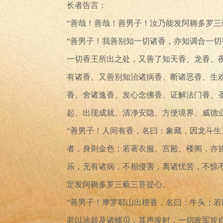
长者告言：
“善哉！善哉！善男子！汝乃能发阿耨多罗三
“善男子！我善别知一切诸香，亦知调合一
一切香王所出之处，又善了知天香、龙香、
有诸香。又善别知治诸病香、断诸恶香、生
香、舍诸逸香、发心念佛香、证解法门香、
起、出现成就、清净安隐、方便境界、威德
“善男子！人间有香，名曰：象藏，因龙斗
者，身则金色；若著衣服、宫殿、楼阁，亦
乐，无有诸病，不相侵害，离诸忧苦，不惊
定发阿耨多罗三藐三菩提心。
“善男子！摩罗耶山出檀香，名曰：牛头；
若以涂鼓及诸螺贝，其声发时，一切敌军皆