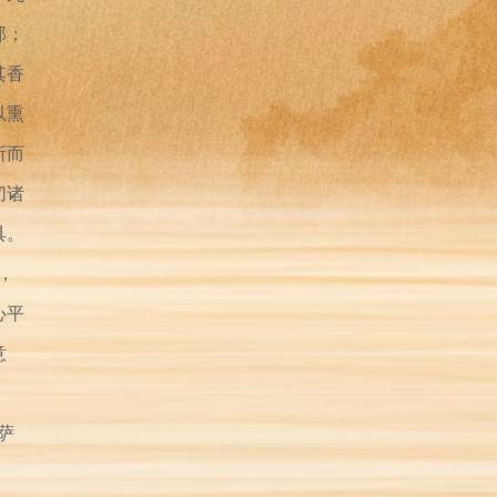
那；
其香
以熏
所而
切诸
具。
，
心平
意
萨