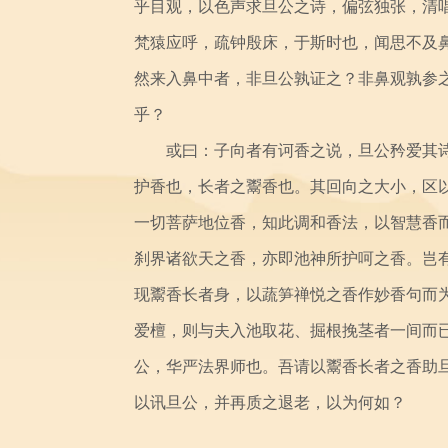
乎目观，以色声求旦公之诗，偏弦独张，清
梵猿应呼，疏钟殷床，于斯时也，闻思不及
然来入鼻中者，非旦公孰证之？非鼻观孰参
乎？
或曰：子向者有诃香之说，旦公矜爱其诗
护香也，长者之鬻香也。其回向之大小，区
一切菩萨地位香，知此调和香法，以智慧香
刹界诸欲天之香，亦即池神所护呵之香。岂
现鬻香长者身，以蔬笋禅悦之香作妙香句而
爱檀，则与夫入池取花、掘根挽茎者一间而
公，华严法界师也。吾请以鬻香长者之香助
以讯旦公，并再质之退老，以为何如？