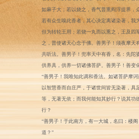
如麻子大；若以烧之，香气普熏阎浮提界，
若有众生嗅此香者，其心决定离诸染著，我
但为转轮王用；若烧一丸而以熏之，王及四
之，普使诸天心念于佛。善男子！须夜摩天
共听法。善男子！兜率天中有香，名：先陀
供养具，供养一切诸佛菩萨。善男子！善变
“善男子！我唯知此调和香法。如诸菩萨摩
以智慧香而自庄严，于诸世间皆无染著，具
等，无著无依；而我何能知其妙行？说其功
行？
“善男子！于此南方，有一大城，名曰：楼
道？”