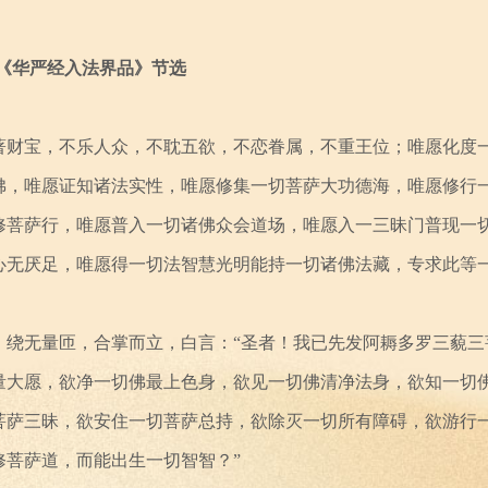
《华严经入法界品》节选
著财宝，不乐人众，不耽五欲，不恋眷属，不重王位；唯愿化度
佛，唯愿证知诸法实性，唯愿修集一切菩萨大功德海，唯愿修行
修菩萨行，唯愿普入一切诸佛众会道场，唯愿入一三昧门普现一
心无厌足，唯愿得一切法智慧光明能持一切诸佛法藏，专求此等
，绕无量匝，合掌而立，白言：“圣者！我已先发阿耨多罗三藐三
量大愿，欲净一切佛最上色身，欲见一切佛清净法身，欲知一切
菩萨三昧，欲安住一切菩萨总持，欲除灭一切所有障碍，欲游行
修菩萨道，而能出生一切智智？”