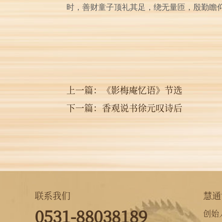
时，善财童子顶礼其足，绕无量匝，殷勤瞻
上一篇：
《影梅庵忆语》节选
下一篇：
香观说书徐元叹诗后
联系我们
慧通
0531-88038189
创始