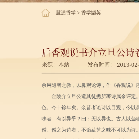
慧通香学
>
香学撷英
后香观说书介立旦公诗
来源：本站
发布时间： 2013-02-
余用隐者之教，以鼻观论诗，作《香观说》序
金陵介立旦公遣其徒携所著诗属余评定。
色。今十馀年矣。余昔者论诗以目观，今以
味者，有以异乎？曰：无以异也。古人以刍
僧。僧之为诗者，不谙蔬笋之味不可以为诗