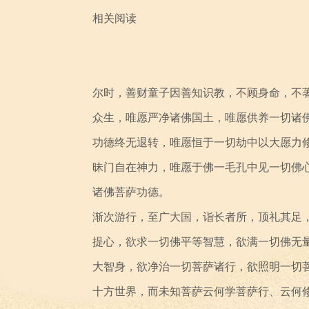
相关阅读
尔时，善财童子因善知识教，不顾身命，不
众生，唯愿严净诸佛国土，唯愿供养一切诸
功德终无退转，唯愿恒于一切劫中以大愿力
昧门自在神力，唯愿于佛一毛孔中见一切佛
诸佛菩萨功德。
渐次游行，至广大国，诣长者所，顶礼其足
提心，欲求一切佛平等智慧，欲满一切佛无
大智身，欲净治一切菩萨诸行，欲照明一切
十方世界，而未知菩萨云何学菩萨行、云何