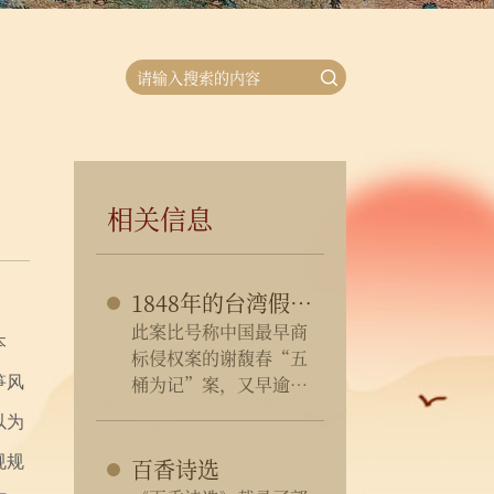
相关信息
1848年的台湾假冒香品案
此案比号称中国最早商
本
标侵权案的谢馥春“五
桶为记”案，又早逾半
笋风
世纪矣。
以为
规规
百香诗选