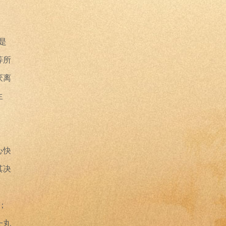
是
等所
厌离
生
心快
其决
；
一丸