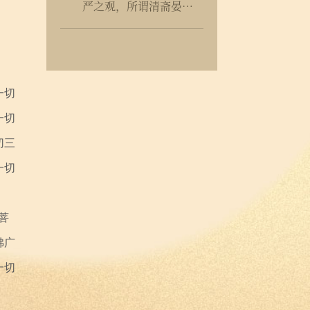
严之观，所谓清斋晏
晦，香气寂然来入鼻中
者，非旦公孰证之？非
鼻观孰参之？吾今取旦
公诗，尽摄入香界中，
用是以证成吾之香观
一切
也，不亦可乎？
一切
切三
一切
菩
佛广
一切