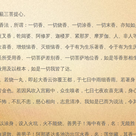
藐三菩提心。
切香法，所谓：一切香、一切烧香、一切涂香、一切末香。亦知如
夜叉香，乾闼婆、阿修罗、迦楼罗、紧那罗、摩罗伽、人、非人
欢喜香、增烦恼香、灭烦恼香、令于有为生乐著香、令于有为生
圣所受用香、一切菩萨差别香、一切菩萨地位香，如是等香形相
业用及以根本，如是一切我皆了达。
生。若烧一丸，即起大香云弥覆王都，于七日中雨细香雨。若著身
皆金色。若因风吹入宫殿中，众生嗅者，七日七夜欢喜充满，身
不怖，不乱不恚，慈心相向，志意清净。我知是已而为说法，令
若以涂身，设入火坑，火不能烧。善男子！海中有香，名：无能胜
自退散。善男子！阿那婆达多池边出沉水香，名：莲华藏，其香