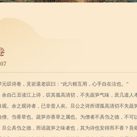
卷
07
元叹诗卷，灵岩退老叹曰：“此六根互用，心手自在法也。”
余自己丑读江上诗，叹其孤高清切，不失蔬笋气味，庶几道人
鼻观。余之观诗者，已非昔人矣。旦公之诗所谓孤高清切不失蔬
喻僧。刍香草也。蔬笋亦香草之属也。为僧者不具刍之德，不可
。旦公具刍之德，而谙蔬笋之味者也，其为诗也安得而不香？吾