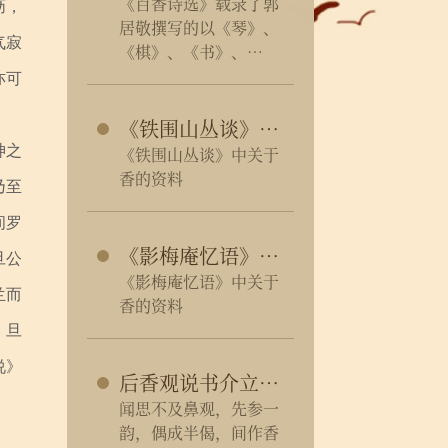
《百香诗选》载录了郭
沥，
居敬撰写的以《琴》、
气寂
《棋》、《书》、
《笔》、《画》等为题
亦可
的咏物七言绝句一百零
一首，均为元诗佚篇。
《铁围山丛谈》节选
神之
《铁围山丛谈》中关于
香的资料
乃至
间罗
《影梅庵忆语》节选
旦公
《影梅庵忆语》中关于
兰而
香的资料
。旦
说》
后香观说书介立旦公诗卷
闻思不及鼻观，先参一
韵，偶成半偈，间作香