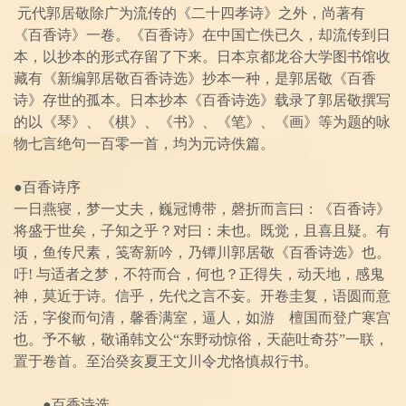
元代郭居敬除广为流传的《二十四孝诗》之外，尚著有
《百香诗》一卷。《百香诗》在中国亡佚已久，却流传到日
本，以抄本的形式存留了下来。日本京都龙谷大学图书馆收
藏有《新编郭居敬百香诗选》抄本一种，是郭居敬《百香
诗》存世的孤本。日本抄本《百香诗选》载录了郭居敬撰写
的以《琴》、《棋》、《书》、《笔》、《画》等为题的咏
物七言绝句一百零一首，均为元诗佚篇。
●百香诗序
一日燕寝，梦一丈夫，巍冠博带，磬折而言曰：《百香诗》
将盛于世矣，子知之乎？对曰：未也。既觉，且喜且疑。有
顷，鱼传尺素，笺寄新吟，乃镡川郭居敬《百香诗选》也。
吁! 与适者之梦，不符而合，何也？正得失，动天地，感鬼
神，莫近于诗。信乎，先代之言不妄。开卷圭复，语圆而意
活，字俊而句清，馨香满室，逼人，如游 檀国而登广寒宫
也。予不敏，敬诵韩文公“东野动惊俗，天葩吐奇芬”一联，
置于卷首。至治癸亥夏王文川令尤恪慎叔行书。
●百香诗选