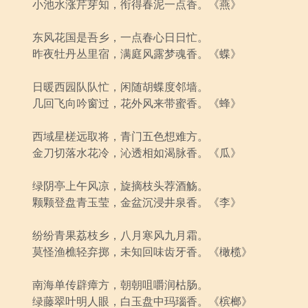
小池水涨芹芽知，衔得春泥一点香。《燕》
东风花国是吾乡，一点春心日日忙。
昨夜牡丹丛里宿，满庭风露梦魂香。《蝶》
日暖西园队队忙，闲随胡蝶度邻墙。
几回飞向吟窗过，花外风来带蜜香。《蜂》
西域星槎远取将，青门五色想难方。
金刀切落水花冷，沁透相如渴脉香。《瓜》
绿阴亭上午风凉，旋摘枝头荐酒觞。
颗颗登盘青玉莹，金盆沉浸井泉香。《李》
纷纷青果荔枝乡，八月寒风九月霜。
莫怪渔樵轻弃掷，未知回味齿牙香。《橄榄》
南海单传辟瘴方，朝朝咀嚼润枯肠。
绿藤翠叶明人眼，白玉盘中玛瑙香。《槟榔》