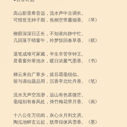
高山影里希音远，流水声中古调长。
可惜世无钟子期，焦桐空带爨烟香。《琴》
柳荫深深日正长，不知谁向静中忙。
几回落于晴窗午，吟梦惊回春草香。《棋》
退笔成堆可冢藏，半生辛苦学钟王。
君看窗外寒池水，暖日浓薰气墨香。《书》
梯云来自广寒乡，拔后霜毫锐似。
留与谪仙题品用，沉香亭北牡丹香。《笔》
流水无声空浩渺，远山有色甚微茫。
毫端别有春风处，倚竹梅花带月香。《画》
十八公生万仞岗，灰心火月利文房。
陶泓池畔玄云起，犹带徂徕风雪香。《墨》