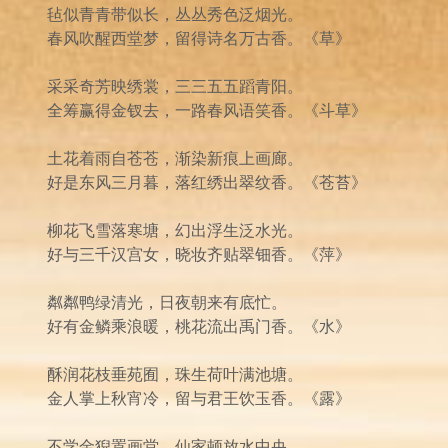
毡似青青带似长，丛丛秀色泛烟光。
春风吹醒西堂梦，留得诗名万古香。《草》
采采奇芳映绣裳，三三五五蹈青阳。
全筹赢得金钗去，一路春风语笑香。《斗草》
土花着雨自苍苍，渐染新痕上画廊。
好是东风三月暮，落红绣出翠纹香。《苍苔》
柳花飞雪落寒塘，幻出浮生泛水光。
好与三千汉宫女，晓妆齐贴翠钿香。《萍》
粼粼鸭绿清光，日夜朝来有底忙。
好有金鳞乘浪暖，桃花流出禹门香。《水》
酥润花枝垂苑囿，珠生荷叶满池塘。
金人掌上秋宵冷，留与君王饮玉香。《露》
不学金猊置画堂，仙家顿放水中央。