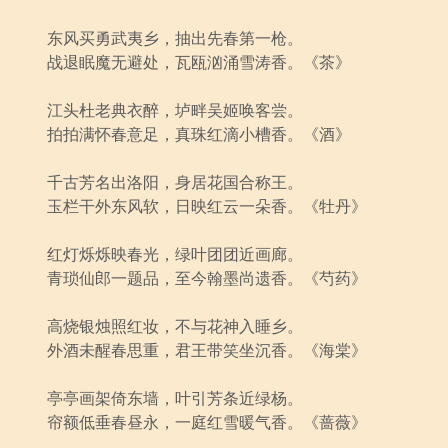
东风买勇武夷乡，抽出先春第一枪。
战退眠魔无避处，瓦瓯汹涌雪涛香。《茶》
江头杜老典衣醉，垆畔吴姬唤客尝。
拍拍满怀春意足，真珠红滴小槽香。《酒》
千古芳名出洛阳，身居花国合称王。
玉栏干外东风软，日映红云一朵香。《牡丹》
红灯烁烁映春光，绿叶团团近画廊。
青琐仙郎一题品，至今翰墨尚遗香。《芍药》
高烧银烛照红妆，不与花神入睡乡。
外酒未醒春思重，君王带笑坐沉香。《海棠》
亭亭画架倚东墙，叶引芳条近绿杨。
帘额低垂春昼永，一庭红雪暖气香。《蔷薇》