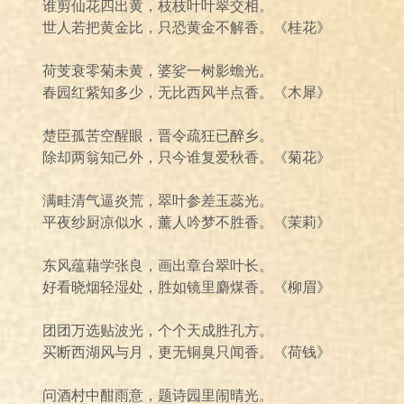
谁剪仙花四出黄，枝枝叶叶翠交相。
世人若把黄金比，只恐黄金不解香。《桂花》
荷芰衰零菊未黄，婆娑一树影蟾光。
春园红紫知多少，无比西风半点香。《木犀》
楚臣孤苦空醒眼，晋令疏狂已醉乡。
除却两翁知己外，只今谁复爱秋香。《菊花》
满畦清气逼炎荒，翠叶参差玉蕊光。
平夜纱厨凉似水，薰人吟梦不胜香。《茉莉》
东风蕴藉学张良，画出章台翠叶长。
好看晓烟轻湿处，胜如镜里麝煤香。《柳眉》
团团万选贴波光，个个天成胜孔方。
买断西湖风与月，更无铜臭只闻香。《荷钱》
问酒村中酣雨意，题诗园里闹晴光。