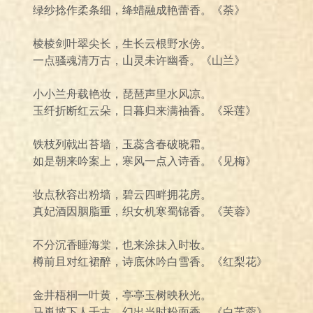
绿纱捻作柔条细，绛蜡融成艳蕾香。《荼》
棱棱剑叶翠尖长，生长云根野水傍。
一点骚魂清万古，山灵未许幽香。《山兰》
小小兰舟载艳妆，琵琶声里水风凉。
玉纤折断红云朵，日暮归来满袖香。《采莲》
铁枝列戟出苔墙，玉蕊含春破晓霜。
如是朝来吟案上，寒风一点入诗香。《见梅》
妆点秋容出粉墙，碧云四畔拥花房。
真妃酒因胭脂重，织女机寒蜀锦香。《芙蓉》
不分沉香睡海棠，也来涂抹入时妆。
樽前且对红裙醉，诗底休吟白雪香。《红梨花》
金井梧桐一叶黄，亭亭玉树映秋光。
马嵬坡下人千古，幻出当时粉面香。《白芙蓉》