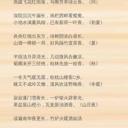
燕蹴飞花红雨落，马嘶芳草绿云香。（同）
深院沉沉午漏长，画栏西畔看鸳鸯。
小池水满薰风细，已有新荷一叶香。《初夏》
炎炎红镜出东方，绿树阴浓白昼长。
山酒一樽棋一局，好风隔竹度茶香。《夏》
半痕淡月弄清光，几信微风合嫩凉。
菊圃未开三径艳，桂林先放一枝香。《秋》
一冬天气暖无霜，欹枕山楼客□乡。
睡又不成吟又懒，溪风吹送野梅香。《冬暖》
寂寂蓬门雪夜长，一炉柴火辟寒光。
果盆蔟山橙小，瓦瓮新浊酒香。《山庄夜》
读遍南华夜更长，竹炉火暖酒如汤