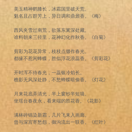
美玉精神鹤膝长，冰霜国里破天荒。
魁名且占群芳上，异日调和鼎鼐香。《梅》
西风夹雪过南荒，欲落东篱深处藏。
谁料朝来三径里，花神幻化作秋香。《白菊》
剪彩为花花异常，枝枝点缀作春光。
都缘不惹闲蜂蝶，胜似浮花浪蕊香。《剪彩花》
开时浑不待春光，一蕊银冷焰长。
檐影无风深处静，不愁蜂蝶暗偷香。《灯花》
月来花底弄清光，半上窗纱半短墙。
坐瑶台春夜永，看来端的胜花香。《花影》
满林碎锦染新霜，几片飞来入画廊。
曾与深宫寄愁怨，御沟流出一联香。《红叶》