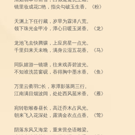
镜里妆成花□艳，指尖勾破玉生香。《粉》
天渊上下任行藏，岁旱为霖泽八荒。
领下珠光金甲冷，潭心日暖玉涎香。《龙》
龙池飞去快腾骧，上应房星一点光。
千里归来天未晚，满身云湿五花香。《马》
同队嬉游一镜塘，往来戏弄碧波光。
不知谁洗芸窗砚，吞得胸中墨水香。《鱼》
万里云衢羽□长，寒潭影落两三行。
江南满目烟波阔，处处西风菰米香。《雁》
宛转歌喉春昼长，高迁乔木占风光。
朝来飞入花深处，露滴金衣点点香。《莺》
阴落东风又海棠，重来营垒语雕梁。