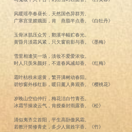
风暖瑶亭春昼长，天然国色异群芳。
广寒宫里嫦娥面，肯 燕脂半点香。《白牡丹》
玉骨冰肌压众芳，鹅溪半幅贮春光。
黄昏月淡霜风紧，只欠窗前影与香。《墨梅》
雪里相逢笑一场，淡妆不爱爱浓妆。
时人只羡朱颜好，不道春风减却香。《红梅》
霜叶枯枝未退黄，繁开满树动春阳。
碧纱窗外移红影，暖日薰人鼻观香。《樱桃花》
岁晚山空伯仲行，梅花洁白竹青苍。
冰霜节操凌云气，肯授秦封雨露香。《松》
清似夷齐立首阳，平生高卧傲风霜。
若教汗简修青史，多少人留姓字香。《竹》