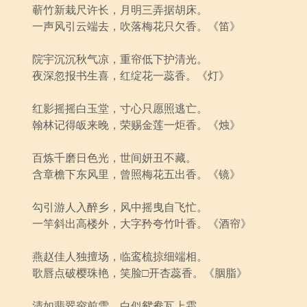
蕲竹新栽尺许长，月明三弄据胡床。
一声风引云端去，吹落梅花只欠香。《笛》
院宇沉沉秋气凉，重帘低下护清光。
夜深忽报书生喜，红绽花一蕊香。《灯》
红影摇摇白玉堂，寸心只愿照逃亡。
翰林记得皈来晚，荣赐金莲一炬香。《烛》
百炼千磨日色光，世间妍丑不藏。
含章檐下东风里，曾照梅花五出香。《镜》
勾引游人入醉乡，风中摇曳自飞忙。
一竿斜出高楼外，大字矜夸竹叶香。《酒帘》
燕赵佳人独擅场，临鸾梳掠细端相。
歌唇点破樱珠艳，笑脸□开杏蕊香。《胭脂》
清如翡翠帘前雪，白似鸳鸯瓦上霜。