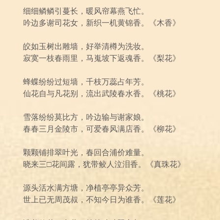
细细鳞鳞引蔓长，暖风帘幕燕飞忙。
吟边多谢司花女，新织一机黄锦香。《木香》
皎如玉树出雕墙，好举清樽为洗妆。
寂寞一枝春雨里，马嵬坡下返魂香。《梨花》
蜂蝶纷纷过短墙，千枝万蕊占年芳。
仙花自与凡花别，流出武陵春水香。《桃花》
雪落纷纷莫比方，吟边输与谢家娘。
春春三月金陵市，可爱春风满店香。《柳花》
颗颗铺排翠叶光，春回合浦价难量。
晓来三□花间露，犹带鲛人泣泪香。《真珠花》
源头活水满方塘，净植亭亭异众芳。
世上已无周茂叔，不知今日为谁香。《莲花》