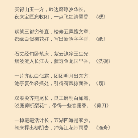
买得山玉一方，吟边磨琢岁华长。
夜来宝匣忘收闭，一点飞红清墨香。《砚》
赋就三都穷价直，楼修五凤擅文章。
都缘白似梅花好，写出新吟字字香。《纸》
石丈经旬卧笔床，紫云涤净玉生光。
烟波流入长江去，薰透鱼龙国里香。《洗砚》
一片齐纨白似霜，团团明月出东方。
池亭宴坐轻摇处，引得荷风掠面香。《扇》
双股尖齐燕尾长，良工磨削白如霜。
晓庭剪断梨花□，带得一些春露香。《剪刀》
一棹翩翩活计长，五湖四海是家乡。
朝来撑出柳阴去，冲落江花带雨香。《渔舟》