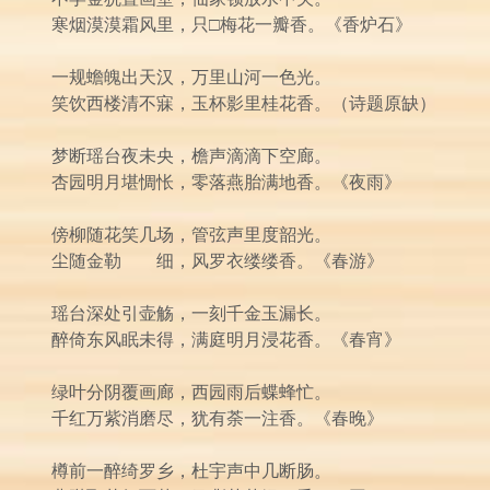
寒烟漠漠霜风里，只□梅花一瓣香。《香炉石》
一规蟾魄出天汉，万里山河一色光。
笑饮西楼清不寐，玉杯影里桂花香。（诗题原缺）
梦断瑶台夜未央，檐声滴滴下空廊。
杏园明月堪惆怅，零落燕胎满地香。《夜雨》
傍柳随花笑几场，管弦声里度韶光。
尘随金勒 细，风罗衣缕缕香。《春游》
瑶台深处引壶觞，一刻千金玉漏长。
醉倚东风眠未得，满庭明月浸花香。《春宵》
绿叶分阴覆画廊，西园雨后蝶蜂忙。
千红万紫消磨尽，犹有荼一注香。《春晚》
樽前一醉绮罗乡，杜宇声中几断肠。